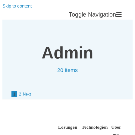
Skip to content
Toggle Navigation
Über uns
Admin
Unsere Lösungen
20 items
Technologien
News & Veranstaltungen
1
2
Next
Karriere
Lösungen
Technologien
Über
Kontakt
uns