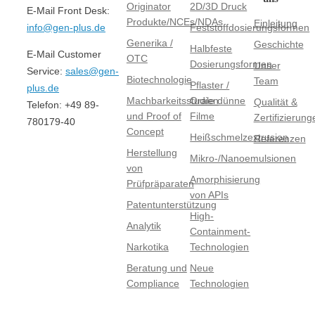
Originator
2D/3D Druck
E-Mail Front Desk:
Produkte/NCEs/NDAs
Einleitung
Feststoffdosierungsformen
info@gen-plus.de
DE
Generika /
Geschichte
Halbfeste
E-Mail Customer
OTC
Dosierungsformen
Unser
Service:
sales@gen-
Biotechnologie
Team
Pflaster /
plus.de
Machbarkeitsstudien
Orale dünne
Qualität &
Telefon: +49 89-
und Proof of
Filme
Zertifizierung
780179-40
Concept
Heißschmelzextrusion
Referenzen
Herstellung
Mikro-/Nanoemulsionen
von
Amorphisierung
Prüfpräparaten
von APIs
Patentunterstützung
High-
Analytik
Containment-
Narkotika
Technologien
Beratung und
Neue
Compliance
Technologien